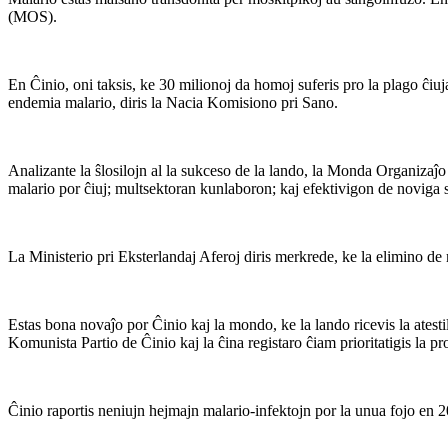
(MOS).
En Ĉinio, oni taksis, ke 30 milionoj da homoj suferis pro la plago ĉiuj
endemia malario, diris la Nacia Komisiono pri Sano.
Analizante la ŝlosilojn al la sukceso de la lando, la Monda Organizaĵ
malario por ĉiuj; multsektoran kunlaboron; kaj efektivigon de noviga s
La Ministerio pri Eksterlandaj Aferoj diris merkrede, ke la elimino de
Estas bona novaĵo por Ĉinio kaj la mondo, ke la lando ricevis la ate
Komunista Partio de Ĉinio kaj la ĉina registaro ĉiam prioritatigis la pr
Ĉinio raportis neniujn hejmajn malario-infektojn por la unua fojo en 20