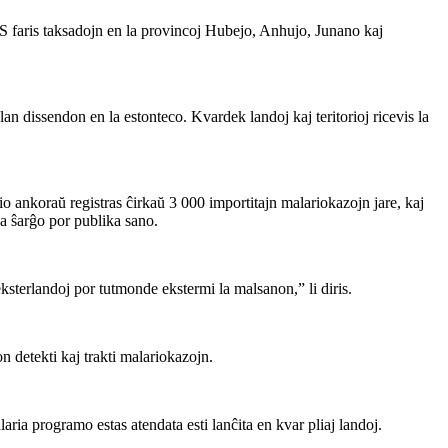
 faris taksadojn en la provincoj Hubejo, Anhujo, Junano kaj
lan dissendon en la estonteco. Kvardek landoj kaj teritorioj ricevis la
o ankoraŭ registras ĉirkaŭ 3 000 importitajn malariokazojn jare, kaj
za ŝarĝo por publika sano.
eksterlandoj por tutmonde ekstermi la malsanon,” li diris.
n detekti kaj trakti malariokazojn.
aria programo estas atendata esti lanĉita en kvar pliaj landoj.