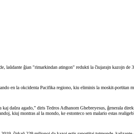
e, laŭdante ĝian "rimarkindan atingon" redukti la ĉiujarajn kazojn de 30
do en la okcidenta Pacifika regiono, kiu eliminis la moskit-portitan mal
celita kaj daŭra agado,” diris Tedros Adhanom Ghebreyesus, ĝenerala di
andoj, kiuj montras al la mondo, ke estonteco sen malario estas realigeb
 2019, ĉirkaŭ 229 milionoj da kazoj estis raportitaj tutmonde, kaŭzant