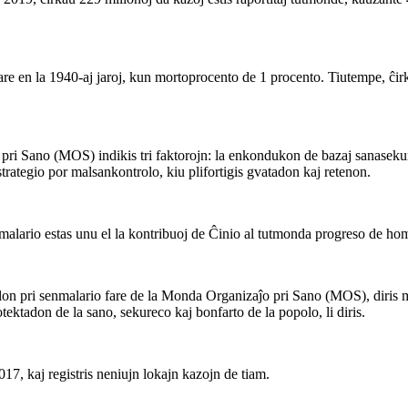
are en la 1940-aj jaroj, kun mortoprocento de 1 procento. Tiutempe, ĉirka
o pri Sano (MOS) indikis tri faktorojn: la enkondukon de bazaj sanasekur
trategio por malsankontrolo, kiu plifortigis gvatadon kaj retenon.
 malario estas unu el la kontribuoj de Ĉinio al tutmonda progreso de hom
stilon pri senmalario fare de la Monda Organizaĵo pri Sano (MOS), diri
otektadon de la sano, sekureco kaj bonfarto de la popolo, li diris.
17, kaj registris neniujn lokajn kazojn de tiam.