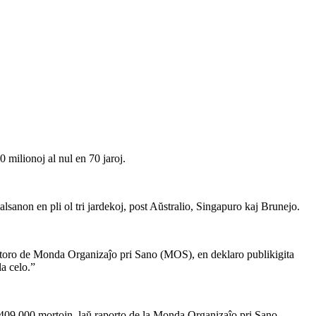
 milionoj al nul en 70 jaroj.
sanon en pli ol tri jardekoj, post Aŭstralio, Singapuro kaj Brunejo.
rektoro de Monda Organizaĵo pri Sano (MOS), en deklaro publikigita
la celo.”
e 409 000 mortojn, laŭ raporto de la Monda Organizaĵo pri Sano