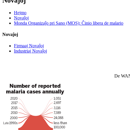
Novaĵoj
Hejmo
Novaĵoj
Monda Organizaĵo pri Sano (MOS): Ĉinio libera de malario
Novaĵoj
Firmaaj Novaĵoj
Industriaj Novaĵoj
De WANG