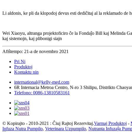
Li aldonis, ke pli da klopodoj devus esti dediĉitaj al la reklamado de h
Wei Xiaoyu, altranga projektoficiro ĉe la Fondaĵo Bill kaj Melinda Gate
kaj sistemojn, kaj plibonigi siajn
Afiŝtempo: 21-a de novembro 2021
Pri Ni
Produktoj
Kontaktu nin
international@kelly-med.com
6R Internacia Metroa Centro, N-ro 3 Shilipu, Distrikto Chaoya
Telefono: 0086-13810583161
© Kopirajto - 2010-2021 : Ĉiuj Rajtoj Rezervitaj.
Varmaj Produktoj
-
Infuza Nutra Pumpilo
,
Veterinara Uzpumpilo
,
Nutranta Infuzaĵa Pump