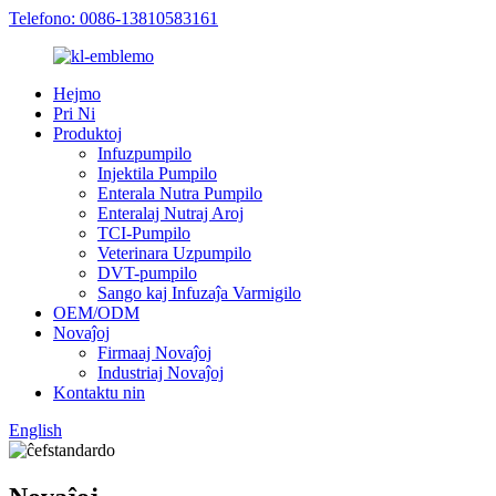
Telefono: 0086-13810583161
Hejmo
Pri Ni
Produktoj
Infuzpumpilo
Injektila Pumpilo
Enterala Nutra Pumpilo
Enteralaj Nutraj Aroj
TCI-Pumpilo
Veterinara Uzpumpilo
DVT-pumpilo
Sango kaj Infuzaĵa Varmigilo
OEM/ODM
Novaĵoj
Firmaaj Novaĵoj
Industriaj Novaĵoj
Kontaktu nin
English