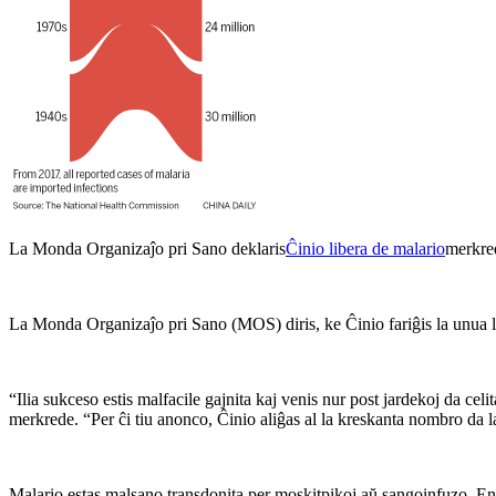
La Monda Organizaĵo pri Sano deklaris
Ĉinio libera de malario
merkred
La Monda Organizaĵo pri Sano (MOS) diris, ke Ĉinio fariĝis la unua lan
“Ilia sukceso estis malfacile gajnita kaj venis nur post jardekoj da 
merkrede. “Per ĉi tiu anonco, Ĉinio aliĝas al la kreskanta nombro da l
Malario estas malsano transdonita per moskitpikoj aŭ sangoinfuzo. En