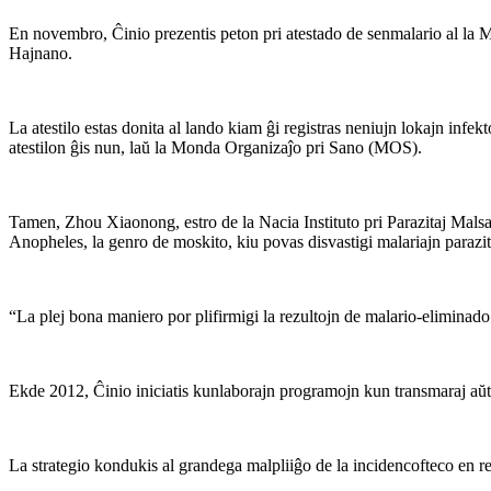
En novembro, Ĉinio prezentis peton pri atestado de senmalario al la
Hajnano.
La atestilo estas donita al lando kiam ĝi registras neniujn lokajn infe
atestilon ĝis nun, laŭ la Monda Organizaĵo pri Sano (MOS).
Tamen, Zhou Xiaonong, estro de la Nacia Instituto pri Parazitaj Malsa
Anopheles, la genro de moskito, kiu povas disvastigi malariajn parazit
“La plej bona maniero por plifirmigi la rezultojn de malario-eliminado 
Ekde 2012, Ĉinio iniciatis kunlaborajn programojn kun transmaraj aŭtori
La strategio kondukis al grandega malpliiĝo de la incidencofteco en reg