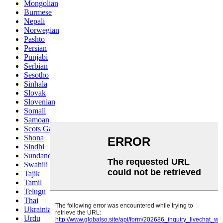
Mongolian
Burmese
Nepali
Norwegian
Pashto
Persian
Punjabi
Serbian
Sesotho
Sinhala
Slovak
Slovenian
Somali
Samoan
Scots Gaelic
Shona
Sindhi
Sundanese
Swahili
Tajik
Tamil
Telugu
Thai
Ukrainian
Urdu