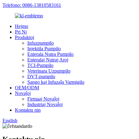
Telefono: 0086-13810583161
Hejmo
Pri Ni
Produktoj
Infuzpumpilo
Injektila Pumpilo
Enterala Nutra Pumpilo
Enteralaj Nutraj Aroj
TCI-Pumpilo
Veterinara Uzpumpilo
DVT-pumpilo
Sango kaj Infuzaĵa Varmigilo
OEM/ODM
Novaĵoj
Firmaaj Novaĵoj
Industriaj Novaĵoj
Kontaktu nin
English