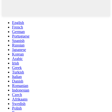
English
French
German
Portuguese
Spanish
Russian
Japanese
Korean
Arabic
Irish
Greek
Turkish
Italian
Danish
Romanian
Indonesian
Czech
Afrikaans
Swedish
Polish