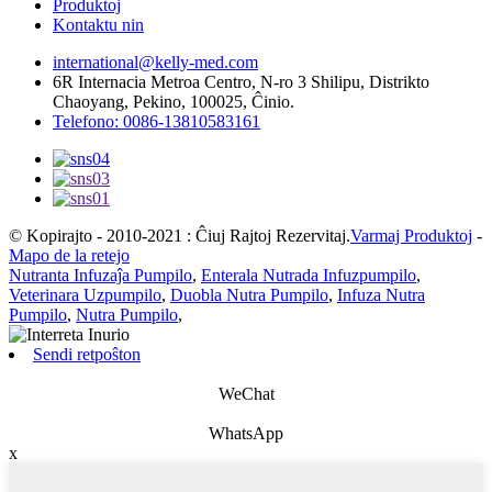
Produktoj
Kontaktu nin
international@kelly-med.com
6R Internacia Metroa Centro, N-ro 3 Shilipu, Distrikto
Chaoyang, Pekino, 100025, Ĉinio.
Telefono: 0086-13810583161
© Kopirajto - 2010-2021 : Ĉiuj Rajtoj Rezervitaj.
Varmaj Produktoj
-
Mapo de la retejo
Nutranta Infuzaĵa Pumpilo
,
Enterala Nutrada Infuzpumpilo
,
Veterinara Uzpumpilo
,
Duobla Nutra Pumpilo
,
Infuza Nutra
Pumpilo
,
Nutra Pumpilo
,
Sendi retpoŝton
WeChat
WhatsApp
x