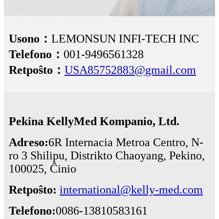
Usono：
LEMONSUN INFI-TECH INC
Telefono：
001-9496561328
Retpoŝto：
USA85752883@gmail.com
Pekina KellyMed Kompanio, Ltd.
Adreso:
6R Internacia Metroa Centro, N-
ro 3 Shilipu, Distrikto Chaoyang, Pekino,
100025, Ĉinio
Retpoŝto:
international@kelly-med.com
Telefono:
0086-13810583161