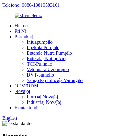
Telefono: 0086-13810583161
Hejmo
Pri Ni
Produktoj
Infuzpumpilo
Injektila Pumpilo
Enterala Nutra Pumpilo
Enteralaj Nutraj Aroj
TCI-Pumpilo
Veterinara Uzpumpilo
DVT-pumpilo
Sango kaj Infuzaĵa Varmigilo
OEM/ODM
Novaĵoj
Firmaaj Novaĵoj
Industriaj Novaĵoj
Kontaktu nin
English