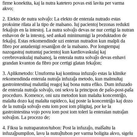
firme konektita, kaj la nutra katetero povas esti lavita per varma
akvo;
2. Elekto de nutra solvaĵo: La elekto de enterala nutrado estas
proksime rilata al la tipo de malsano. Iuj pacientoj bezonas redukti
fekaĵojn en la intestoj. La nutra solvaĵo devas ne nur certigi la nutran
enhavon de la intestoj, sed ankaŭ minimumigi la produktadon de
fekaĵoj. Estas rekomendinde uzi enteran nutradon kun malpli da
fibro por antaŭenigi resaniĝon de la malsano. Por longtempaj
nazogastraj nutrantaj pacientoj kun kardiovaskulaj kaj
cerebrovaskulaj malsanoj, la enterala nutra solvaĵo devas enhavi
grandan kvanton da fibro por certigi glatan fekaĵon;
3. Aplikmetodo: Unuforma kaj kontinua infuzaĵo estas la klinike
rekomendinda enterala nutraĵa infuzaĵa metodo, kun malmultaj
gastrointestinaj malutilaj reagoj kaj bona nutra efiko. Dum infuzado
de enterala nutraĵa solvaĵo, oni sekvu la principon de paŝo-post-paŝa
proceduro. Komence, oni uzu metodon kun malalta koncentriĝo,
malalta dozo kaj malalta rapideco, kaj poste la koncentriĝo kaj dozo
de la nutraĵa solvaĵo estu iom post iom pliigitaj, por ke la
gastrointestina vojo povu iom post iom toleri la enteralan nutraĵan
solvaĵon. La procezo de;
4. Fiksu la nutraparaton/tubon: Post la infuzaĵo, malŝaltu la
infuzaĵpumpilon, lavu la nutraĵtubon per varma boligita akvo, sigelu