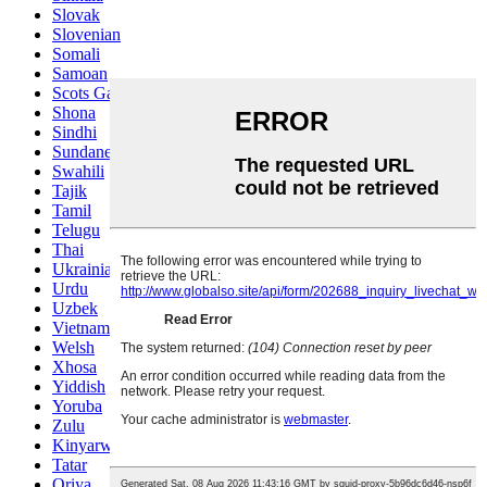
Slovak
Slovenian
Somali
Samoan
Scots Gaelic
Shona
Sindhi
Sundanese
Swahili
Tajik
Tamil
Telugu
Thai
Ukrainian
Urdu
Uzbek
Vietnamese
Welsh
Xhosa
Yiddish
Yoruba
Zulu
Kinyarwanda
Tatar
Oriya