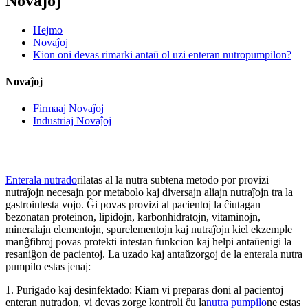
Novaĵoj
Hejmo
Novaĵoj
Kion oni devas rimarki antaŭ ol uzi enteran nutropumpilon?
Novaĵoj
Firmaaj Novaĵoj
Industriaj Novaĵoj
Enterala nutrado
rilatas al la nutra subtena metodo por provizi
nutraĵojn necesajn por metabolo kaj diversajn aliajn nutraĵojn tra la
gastrointesta vojo. Ĝi povas provizi al pacientoj la ĉiutagan
bezonatan proteinon, lipidojn, karbonhidratojn, vitaminojn,
mineralajn elementojn, spurelementojn kaj nutraĵojn kiel ekzemple
manĝfibroj povas protekti intestan funkcion kaj helpi antaŭenigi la
resaniĝon de pacientoj. La uzado kaj antaŭzorgoj de la enterala nutra
pumpilo estas jenaj:
1. Purigado kaj desinfektado: Kiam vi preparas doni al pacientoj
enteran nutradon, vi devas zorge kontroli ĉu la
nutra pumpilo
ne estas