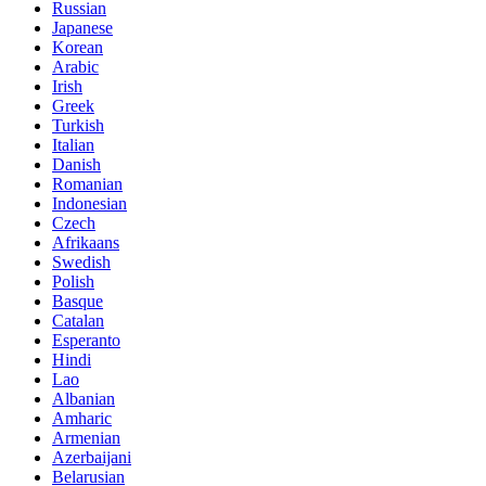
Russian
Japanese
Korean
Arabic
Irish
Greek
Turkish
Italian
Danish
Romanian
Indonesian
Czech
Afrikaans
Swedish
Polish
Basque
Catalan
Esperanto
Hindi
Lao
Albanian
Amharic
Armenian
Azerbaijani
Belarusian