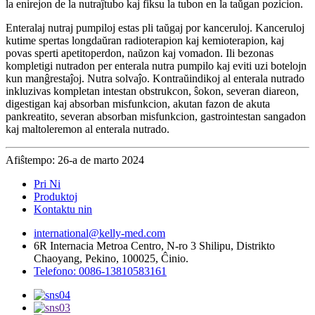
la enirejon de la nutraĵtubo kaj fiksu la tubon en la taŭgan pozicion.
Enteralaj nutraj pumpiloj estas pli taŭgaj por kanceruloj. Kanceruloj
kutime spertas longdaŭran radioterapion kaj kemioterapion, kaj
povas sperti apetitoperdon, naŭzon kaj vomadon. Ili bezonas
kompletigi nutradon per enterala nutra pumpilo kaj eviti uzi botelojn
kun manĝrestaĵoj. Nutra solvaĵo. Kontraŭindikoj al enterala nutrado
inkluzivas kompletan intestan obstrukcon, ŝokon, severan diareon,
digestigan kaj absorban misfunkcion, akutan fazon de akuta
pankreatito, severan absorban misfunkcion, gastrointestan sangadon
kaj maltoleremon al enterala nutrado.
Afiŝtempo: 26-a de marto 2024
Pri Ni
Produktoj
Kontaktu nin
international@kelly-med.com
6R Internacia Metroa Centro, N-ro 3 Shilipu, Distrikto
Chaoyang, Pekino, 100025, Ĉinio.
Telefono: 0086-13810583161