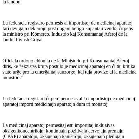
la landon.
La federacia registaro permesis al importistoj de medicinaj aparatoj
fari devigajn deklarojn post doganliberigo kaj antaŭ vendo, ĉirpetis
la ministro pri Komerco, Industrio kaj Konsumantaj Aferoj de la
lando, Piyush Goyal.
Oficiala ordono eldonita de la Ministerio pri Konsumantaj Aferoj
diris, ke "ekzistas kruta postulo je medicinaj aparatoj en ĉi tiu kritika
stato urĝe pro la emerĝantaj sanzorgoj kaj tuja provizo al la medicina
industrio."
La federacia registaro ĉi-pere permesis al la importistoj de medicinaj
aparatoj importi medicinajn aparatojn dum tri monatoj.
La medicinaj aparatoj permesitaj esti importitaj inkluzivas
oksigenkoncentrilojn, kontinuajn pozitivajn aervojajn premajn
(CPAP) aparatojn, oksigenajn kanistrojn, oksigenajn plenigajn