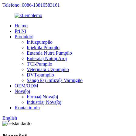
Telefono: 0086-13810583161
Hejmo
Pri Ni
Produktoj
Infuzpumpilo
Injektila Pumpilo
Enterala Nutra Pumpilo
Enteralaj Nutraj Aroj
TCI-Pumpilo
Veterinara Uzpumpilo
DVT-pumpilo
Sango kaj Infuzaĵa Varmigilo
OEM/ODM
Novaĵoj
Firmaaj Novaĵoj
Industriaj Novaĵoj
Kontaktu nin
English