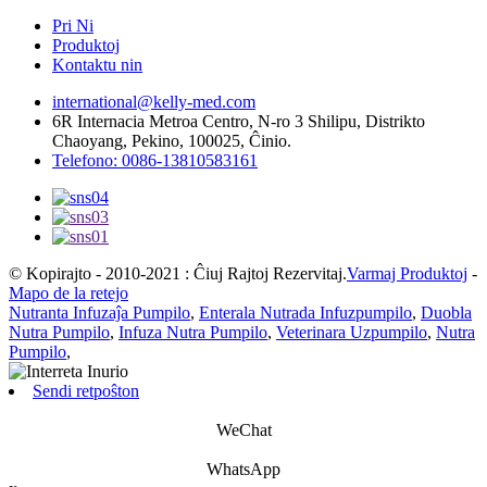
Pri Ni
Produktoj
Kontaktu nin
international@kelly-med.com
6R Internacia Metroa Centro, N-ro 3 Shilipu, Distrikto
Chaoyang, Pekino, 100025, Ĉinio.
Telefono: 0086-13810583161
© Kopirajto - 2010-2021 : Ĉiuj Rajtoj Rezervitaj.
Varmaj Produktoj
-
Mapo de la retejo
Nutranta Infuzaĵa Pumpilo
,
Enterala Nutrada Infuzpumpilo
,
Duobla
Nutra Pumpilo
,
Infuza Nutra Pumpilo
,
Veterinara Uzpumpilo
,
Nutra
Pumpilo
,
Sendi retpoŝton
WeChat
WhatsApp