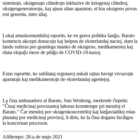
sistemojn, oksigenajn cilindrojn inkluzive de kriogenaj cilindroj,
oksigengeneratorojn, kaj ajnan alian aparaton, el kiu oksigeno povas
esti generita, inter aliaj.
Lokaj amaskomunikiloj raportis, ke en grava politika ŝanĝo, Barato
komencis akcepti donacojn kaj helpon de eksterlandaj nacioj, dum la
lando suferas pro grandega manko de oksigeno, medikamentoj kaj
rilata ekipaĵo meze de pliiĝo de COVID-19-kazoj.
Estas raportite, ke subŝtataj registaroj ankaŭ rajtas havigi vivsavajn
aparatojn kaj medikamentojn de eksterlandaj agentejoj.
La ĉina ambasadoro al Barato, Sun Weidong, merkrede ĉirpetis:
"Ĉinaj medicinaj provizantoj laboras kromtempe pri mendoj el
Barato." Ĉar mendoj por oksigenkoncentriloj kaj ŝarĝaviadiloj estas
planataj por medicinaj provizoj, li diris, ke la ĉina dogano faciligos
la koncernan procezon.
Afiŝtempo: 28-a de majo 2021