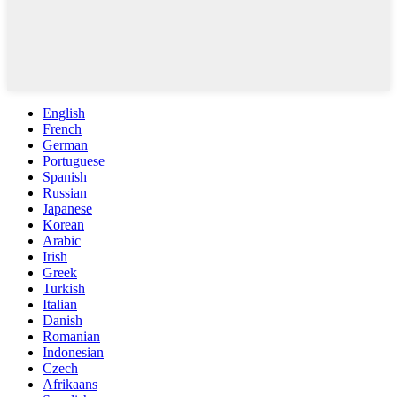
English
French
German
Portuguese
Spanish
Russian
Japanese
Korean
Arabic
Irish
Greek
Turkish
Italian
Danish
Romanian
Indonesian
Czech
Afrikaans