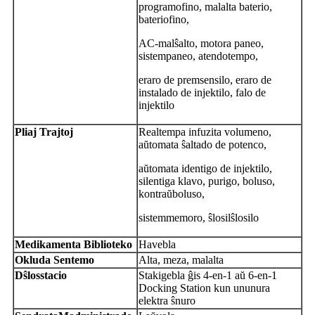
programofino, malalta baterio,
bateriofino,
AC-malŝalto, motora paneo,
sistempaneo, atendotempo,
eraro de premsensilo, eraro de
instalado de injektilo, falo de
injektilo
Pliaj Trajtoj
Realtempa infuzita volumeno,
aŭtomata ŝaltado de potenco,
aŭtomata identigo de injektilo,
silentiga klavo, purigo, boluso,
kontraŭboluso,
sistemmemoro, ŝlosilŝlosilo
Medikamenta Biblioteko
Havebla
Okluda Sentemo
Alta, meza, malalta
D
ŝlosstacio
Stakigebla ĝis 4-en-1 aŭ 6-en-1
Docking Station kun ununura
elektra ŝnuro