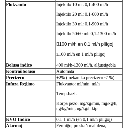
Flukvanto
Injektilo 10 ml: 0,1-400 ml/h
Injektilo 20 ml: 0,1-600 ml/h
Injektilo 30 ml: 0,1-900 ml/h
Injektilo 50/60 ml: 0,1-1300 ml/h

100 ml/h en 0,1 ml/h pliigoj
≥100 ml/h en 1 ml/h pliigoj
Bolusa indico
400 ml/h-1300 ml/h, alĝustigebla
Kontraŭboluso
Aŭtomata
Precizeco
±2% (mekanika precizeco ≤1%)
Infuza Reĝimo
Flukvanto: ml/min, ml/h
Temp-bazita
Korpa pezo: mg/kg/min, mg/kg/h,
ug/kg/min, ug/kg/h ktp.
KVO-Indico
0,1-1 ml/h (en 0,1 ml/h pliigoj)
Alarmoj
Fermiĝo, preskaŭ malplena,