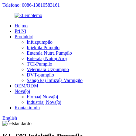
Telefono: 0086-13810583161
Hejmo
Pri Ni
Produktoj
Infuzpumpilo
Injektila Pumpilo
Enterala Nutra Pumpilo
Enteralaj Nutraj Aroj
TCI-Pumpilo
Veterinara Uzpumpilo
DVT-pumpilo
Sango kaj Infuzaĵa Varmigilo
OEM/ODM
Novaĵoj
Firmaaj Novaĵoj
Industriaj Novaĵoj
Kontaktu nin
English