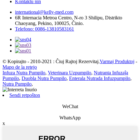
Kontaktu nin
international@kelly-med.com
6R Internacia Metroa Centro, N-ro 3 Shilipu, Distrikto
Chaoyang, Pekino, 100025, Ĉinio.
Telefono: 0086-13810583161
© Kopirajto - 2010-2021 : Ĉiuj Rajtoj Rezervitaj.
Varmaj Produktoj
-
Mapo de la retejo
Infuza Nutra Pumpilo
,
Veterinara Uzpumpilo
,
Nutranta Infuzaĵa
Pumpilo
,
Duobla Nutra Pumpilo
,
Enterala Nutrada Infuzpumpilo
,
Nutra Pumpilo
,
Sendi retpoŝton
WeChat
WhatsApp
x