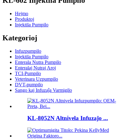
KL-602 Injektila Pumpilo
Hejmo
Produktoj
Injektila Pumpilo
Kategorioj
Infuzpumpilo
Injektila Pumpilo
Enterala Nutra Pumpilo
Enteralaj Nutraj Aroj
TCI-Pumpilo
Veterinara Uzpumpilo
DVT-pumpilo
Sango kaj Infuzaĵa Varmigilo
KL-8052N Altnivela Infuzaĵo ...