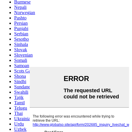
Burmese
Nepali
Norwegian
Pashto
Persian
Punjabi
Serbian
Sesotho
Sinhala
Slovak
Slovenian
Somali
Samoan
Scots Gaelic
Shona
Sindhi
Sundanese
Swahili
Tajik
Tamil
Telugu
Thai
Ukrainian
Urdu
Uzbek