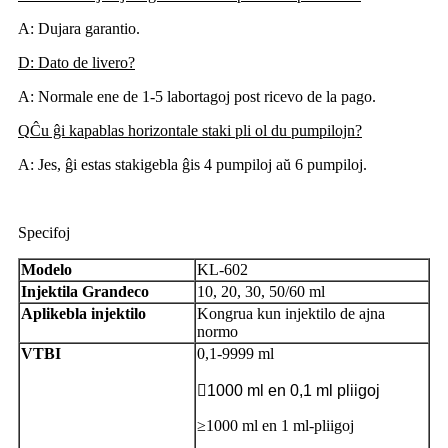
A: Dujara garantio.
D: Dato de livero?
A: Normale ene de 1-5 labortagoj post ricevo de la pago.
Q
Ĉu ĝi kapablas horizontale staki pli ol du pumpilojn?
A: Jes, ĝi estas stakigebla ĝis 4 pumpiloj aŭ 6 pumpiloj.
Specifoj
Modelo
KL-602
Injektila Grandeco
10, 20, 30, 50/60 ml
Aplikebla injektilo
Kongrua kun injektilo de ajna
normo
VTBI
0,1-9999 ml

1000 ml en 0,1 ml pliigoj
≥1000 ml en 1 ml-pliigoj