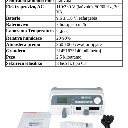
Sendrata
M
administrado
Laŭvola
Elektroprovizo, AC
110/230 V (laŭvole), 50/60 Hz, 20
VA
Baterio
9,6 ± 1,6 V, reŝargebla
Bateriovivo
7 horoj je 5 ml/h
Laboranta Temperaturo
5-40℃
Relativa humideco
20-90%
Atmosfera premo
860-1060 ĉevalfortoj jare
Grandeco
314*167*140 milimetroj
Pezo
2.5 kilogramoj
Sekureca Klasifiko
Klaso II, tipo CF